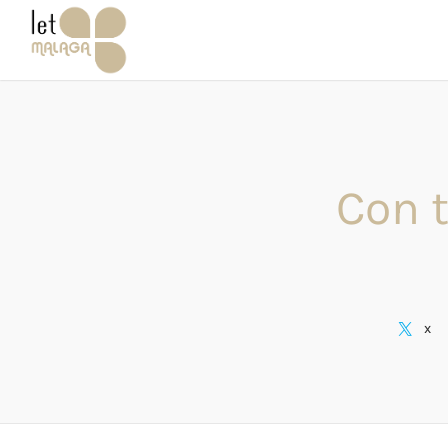
Con t
X