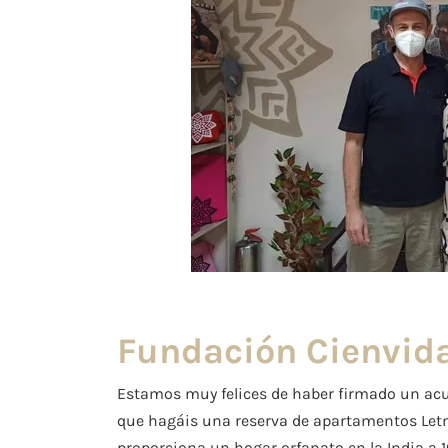
Fundación Cienvid
Estamos muy felices de haber firmado un ac
que hagáis una reserva de apartamentos Letm
proporciona un hogar orfanato en la India a