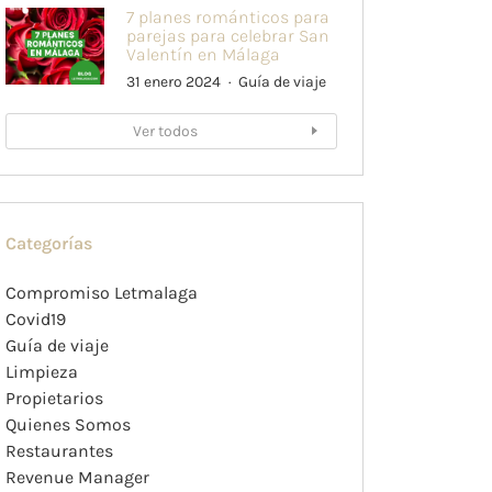
7 planes románticos para
parejas para celebrar San
Valentín en Málaga
31 enero 2024
Guía de viaje
Ver todos
Categorías
Compromiso Letmalaga
Covid19
Guía de viaje
Limpieza
Propietarios
Quienes Somos
Restaurantes
Revenue Manager