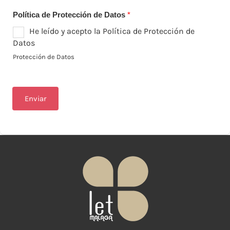
Política de Protección de Datos
*
He leído y acepto la Política de Protección de
Datos
Protección de Datos
Enviar
A
lt
e
r
n
a
ti
v
e
: