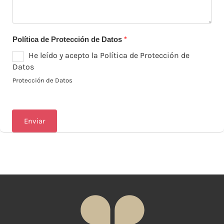
Política de Protección de Datos
*
He leído y acepto la Política de Protección de
Datos
Protección de Datos
Enviar
A
lt
e
r
n
a
ti
v