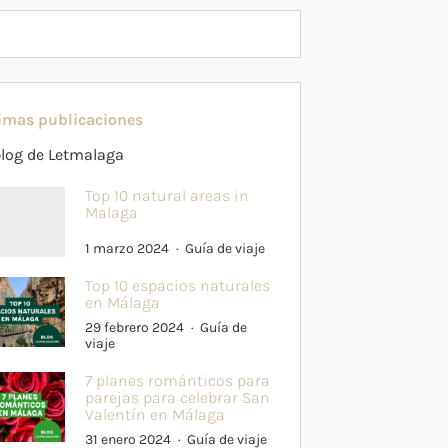
imas publicaciones
blog de Letmalaga
Top 10 natural areas in
Malaga
1 marzo 2024
Guía de viaje
Top 10 espacios naturales
en Málaga
29 febrero 2024
Guía de
viaje
7 planes románticos para
parejas para celebrar San
Valentín en Málaga
31 enero 2024
Guía de viaje