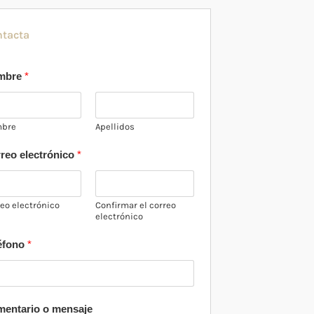
ntacta
mbre
*
bre
Apellidos
reo electrónico
*
eo electrónico
Confirmar el correo
electrónico
éfono
*
entario o mensaje