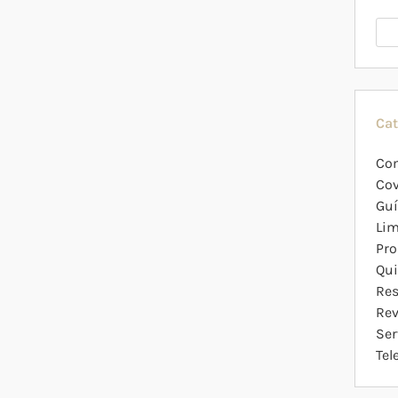
Cat
Co
Cov
Guí
Lim
Pro
Qu
Res
Re
Ser
Tel