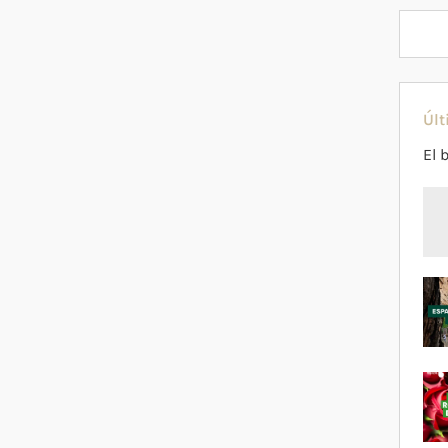
Últ
El 