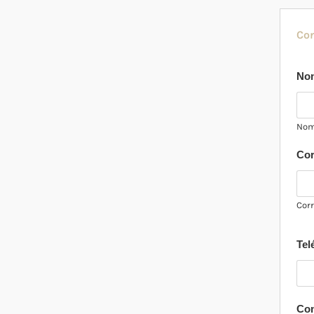
Co
No
Nom
Cor
Corr
Tel
Com