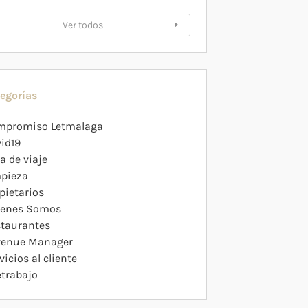
Ver todos
egorías
mpromiso Letmalaga
id19
a de viaje
pieza
pietarios
ienes Somos
taurantes
venue Manager
vicios al cliente
etrabajo