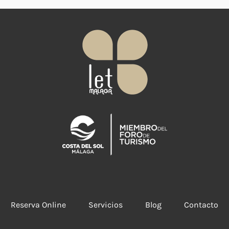
r
n
a
t
i
v
e
:
Reserva Online
Servicios
Blog
Contacto