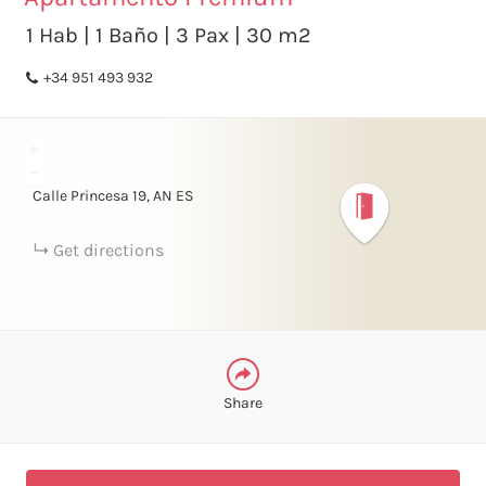
X
1 Hab | 1 Baño | 3 Pax | 30 m2
+34 951 493 932
FACEBOOK
+
LINKEDIN
−
Calle Princesa
19
AN
ES
TELEGRAM
Get directions
WHATSAPP
Share