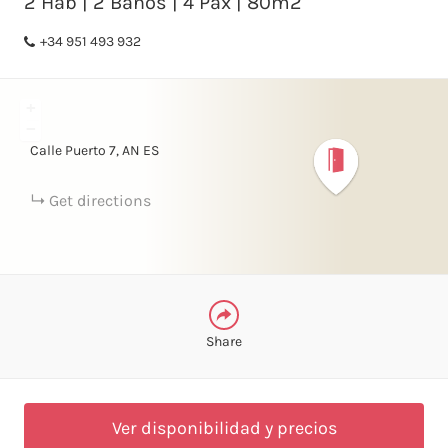
2 Hab | 2 Baños | 4 Pax | 80m2
+34 951 493 932
FACEBOOK
+
LINKEDIN
−
Calle Puerto
7
AN
ES
TELEGRAM
Get directions
WHATSAPP
Share
Ver disponibilidad y precios