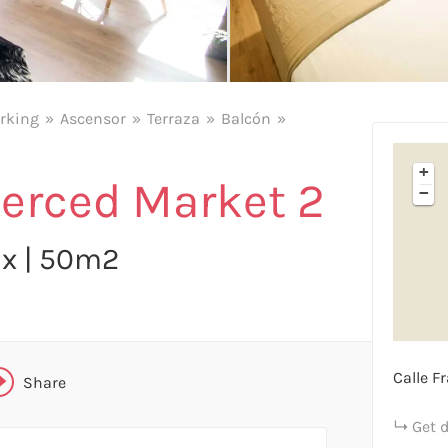
X
rking
Ascensor
Terraza
Balcón
FACEBOOK
+
erced Market 2
−
LINKEDIN
Pax | 50m2
TELEGRAM
WHATSAPP
Calle Fr
Share
Get 