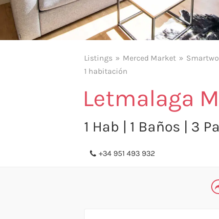
Listings
Merced Market
Smartwo
1 habitación
Letmalaga M
1 Hab | 1 Baños | 3 
+34 951 493 932