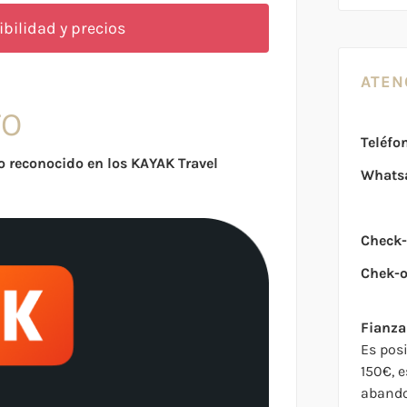
ibilidad y precios
ATEN
TO
Teléfo
 reconocido en los KAYAK Travel
Whats
Check-
Chek-o
Fianza
Es pos
150€, e
abando