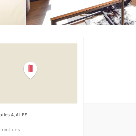
ailes
4
AL
ES
directions