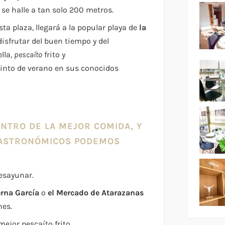
 se halle a tan solo 200 metros.
a plaza, llegará a la popular playa de
la
isfrutar del buen tiempo y del
lla,
pescaíto
frito y
nto de verano en sus conocidos
ENTRO DE LA MEJOR COMIDA, Y
GASTRONÓMICOS PODEMOS
esayunar.
erna García
o
el Mercado de Atarazanas
nes.
ejor pescaíto frito.