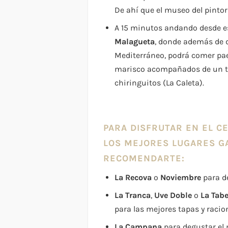
De ahí que el museo del pintor
A 15 minutos andando desde est
Malagueta
, donde además de d
Mediterráneo, podrá comer pae
marisco acompañados de un ti
chiringuitos (La Caleta).
PARA DISFRUTAR EN EL C
LOS MEJORES LUGARES 
RECOMENDARTE:
La Recova
o
Noviembre
para d
La Tranca
,
Uve Doble
o
La Tab
para las mejores tapas y racio
La Campana
para degustar el m