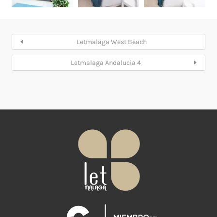
Letmalaga West Beach
Letmalaga Andalucia 4