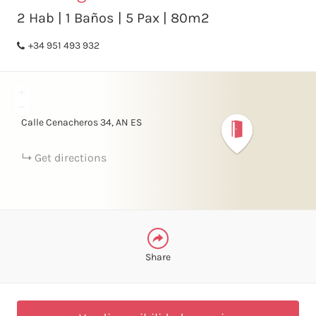
X
2 Hab | 1 Baños | 5 Pax | 80m2
+34 951 493 932
FACEBOOK
+
LINKEDIN
−
Calle Cenacheros
34
AN
ES
TELEGRAM
Get directions
WHATSAPP
Share