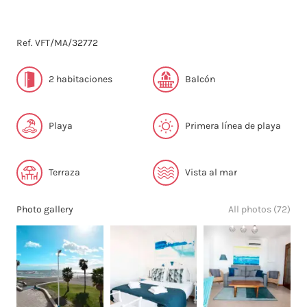
Ref. VFT/MA/32772
2 habitaciones
Balcón
Playa
Primera línea de playa
Terraza
Vista al mar
Photo gallery
All photos (72)