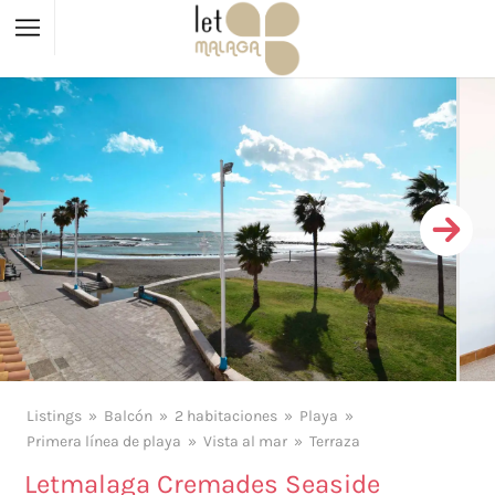
Listings
Balcón
2 habitaciones
Playa
Primera línea de playa
Vista al mar
Terraza
Letmalaga Cremades Seaside