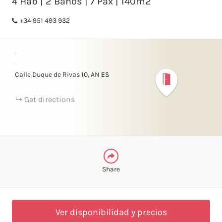
4 Hab | 2 Baños | 7 Pax | 140m2
+34 951 493 932
FACEBOOK
+
LINKEDIN
−
Calle Duque de Rivas
10
AN
ES
TELEGRAM
Get directions
WHATSAPP
Share
Ver disponibilidad y precios