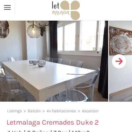
Listings
Balcón
4+ habitaciones
Ascensor
Letmalaga Cremades Duke 2
X