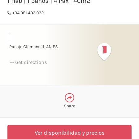
1 Hab | 1 Baños | 4 Pax | 40m2
+34 951 493 932
FACEBOOK
+
LINKEDIN
−
Pasaje Clemens
11
AN
ES
TELEGRAM
Get directions
WHATSAPP
Share
Ver disponibilidad y precios