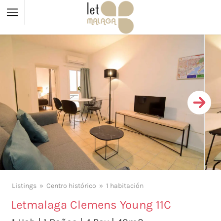
Listings
Centro histórico
1 habitación
Letmalaga Clemens Young 11C
X