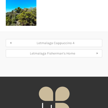
Letmalaga Cappuccino 4
Letmalaga Fisherman’s Home