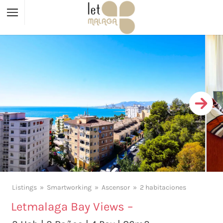
Listings
Smartworking
Ascensor
2 habitaciones
Letmalaga Bay Views –
X