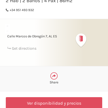
2 Hab | 2 Baños | 4 Pax | 86m2
+34 951 493 932
FACEBOOK
+
LINKEDIN
−
Calle Marcos de Obregón
7
AL
ES
TELEGRAM
Get directions
WHATSAPP
Share
Ver disponibilidad y precios